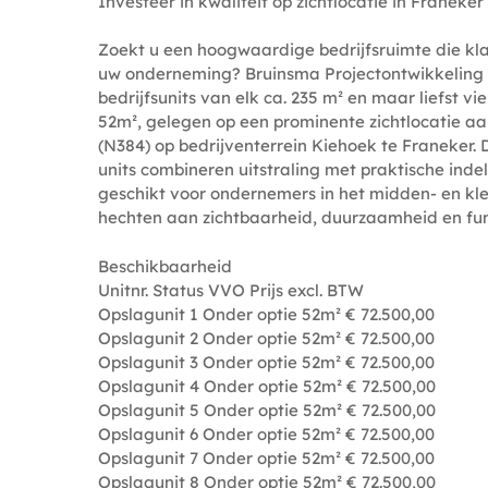
Investeer in kwaliteit op zichtlocatie in Franeker
Zoekt u een hoogwaardige bedrijfsruimte die kl
uw onderneming? Bruinsma Projectontwikkeling 
bedrijfsunits van elk ca. 235 m² en maar liefst v
52m², gelegen op een prominente zichtlocatie a
(N384) op bedrijventerrein Kiehoek te Franeke
units combineren uitstraling met praktische indelin
geschikt voor ondernemers in het midden- en kle
hechten aan zichtbaarheid, duurzaamheid en func
Beschikbaarheid
Unitnr. Status VVO Prijs excl. BTW
Opslagunit 1 Onder optie 52m² € 72.500,00
Opslagunit 2 Onder optie 52m² € 72.500,00
Opslagunit 3 Onder optie 52m² € 72.500,00
Opslagunit 4 Onder optie 52m² € 72.500,00
Opslagunit 5 Onder optie 52m² € 72.500,00
Opslagunit 6 Onder optie 52m² € 72.500,00
Opslagunit 7 Onder optie 52m² € 72.500,00
Opslagunit 8 Onder optie 52m² € 72.500,00