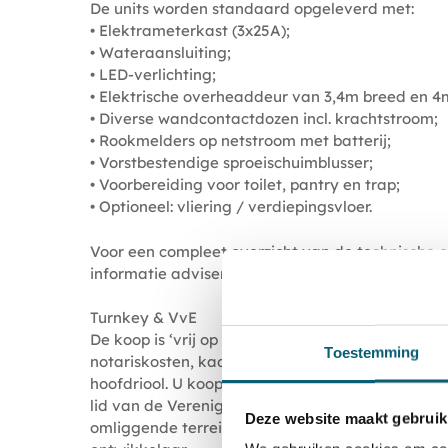
De units worden standaard opgeleverd met:
• Elektrameterkast (3x25A);
• Wateraansluiting;
• LED-verlichting;
• Elektrische overheaddeur van 3,4m breed en 4
• Diverse wandcontactdozen incl. krachtstroom;
• Rookmelders op netstroom met batterij;
• Vorstbestendige sproeischuimblusser;
• Voorbereiding voor toilet, pantry en trap;
• Optioneel: vliering / verdiepingsvloer.
Voor een compleet overzicht van de technische o
informatie adviseren wij vooral om de brochure
Turnkey & VvE
De koop is ‘vrij op naam’, inclusief ontwerp, bou
Toestemming
notariskosten, kadastrale inmeting, aansluitkos
hoofdriool. U koopt het appartementsrecht van 
lid van de Vereniging van Eigenaren (VvE). De 
Deze website maakt gebruik
omliggende terrein; de maandlasten worden init