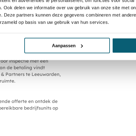
ent en advertenties te personaliseren, om functies voor social
. Ook delen we informatie over uw gebruik van onze site met on
e. Deze partners kunnen deze gegevens combineren met andere i
en bouwvrij, zodat u de
erzameld op basis van uw gebruik van hun services.
vullende voorzieningen zoals
desgewenst worden
Aanpassen
oor inspectie met een
an de betaling vindt
a & Partners te Leeuwarden,
ruimte.
ende offerte en ontdek de
ereikbare bedrijfsunits op