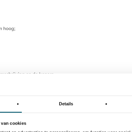
m hoog;
mschrijving en de kopers
 te downloaden.
w, vergunningen,
Details
ten nutsvoorzieningen en
de unit en wordt automatisch
VvE beheert het gebouw en
 van cookies
ieel vastgesteld door de