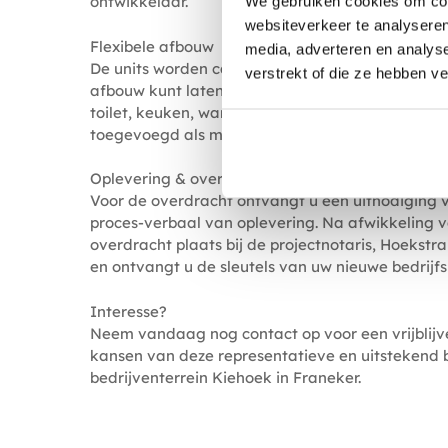
ontwikkelaar.
We gebruiken cookies om cont
websiteverkeer te analyseren
Flexibele afbouw
media, adverteren en analys
De units worden casco opgeleverd, bezemschoon 
verstrekt of die ze hebben v
afbouw kunt laten aansluiten op uw wensen. Aan
toilet, keuken, wandafwerking of trap kunnen 
toegevoegd als meerwerk.
Oplevering & overdracht
Voor de overdracht ontvangt u een uitnodiging v
proces-verbaal van oplevering. Na afwikkeling v
overdracht plaats bij de projectnotaris, Hoekstr
en ontvangt u de sleutels van uw nieuwe bedrijfs
Interesse?
Neem vandaag nog contact op voor een vrijblijv
kansen van deze representatieve en uitstekend b
bedrijventerrein Kiehoek in Franeker.