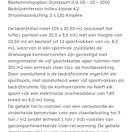
Bestemmingsplan: Oostpoort d.d. 05 – 02 – 2010
Bedrijventerrein milieu klasse 4.2
Stroomaansluiting: 3 x 120 Ampère
De bedrijfshal meet 103 x 25,50 m1 (exclusief het
luifel/ portaal van 25,5 x 3,5 m1) met een hoogte van
10,50 m1 en bestaat uit 12 spantvakken van ca. 8,5
m1, waarvan in één spantvak (zuidzijde) de
drielaagse kantoorruimten zijn gevestigd met
aangrenzend de vijf geschakelde open ruimten met
201 m2 aan entresol vloer t.b.v. de houtbewerking.
Daar aansluitend is de bedrijfsruimte ingericht als
spuitloods, met aansluitend weer vijf spantvakken als
bedrijfsruimte. Op de kantoorruimte na heeft elk
spant vak een elektrische overheaddeur van 7,85
breed en 8,0 m1 hoog.
De gehele hal is voorzien van een verzwaarde en
onderheide betonvloer voor een vloerbelasting tot 3
ton / m2 (onder entresol 1 ton / m2) voorzien van
gecompartimenteerde vloerverwarming. De gehele