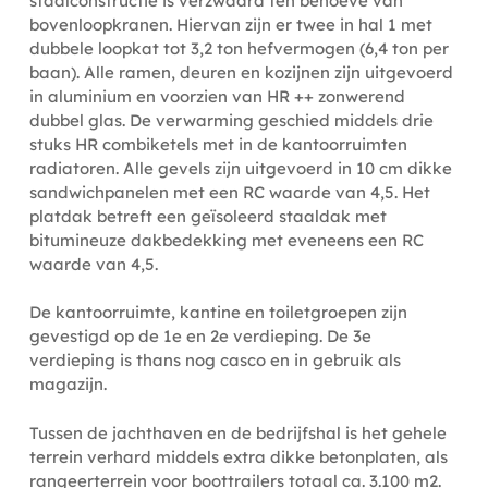
staalconstructie is verzwaard ten behoeve van
bovenloopkranen. Hiervan zijn er twee in hal 1 met
dubbele loopkat tot 3,2 ton hefvermogen (6,4 ton per
baan). Alle ramen, deuren en kozijnen zijn uitgevoerd
in aluminium en voorzien van HR ++ zonwerend
dubbel glas. De verwarming geschied middels drie
stuks HR combiketels met in de kantoorruimten
radiatoren. Alle gevels zijn uitgevoerd in 10 cm dikke
sandwichpanelen met een RC waarde van 4,5. Het
platdak betreft een geïsoleerd staaldak met
bitumineuze dakbedekking met eveneens een RC
waarde van 4,5.
De kantoorruimte, kantine en toiletgroepen zijn
gevestigd op de 1e en 2e verdieping. De 3e
verdieping is thans nog casco en in gebruik als
magazijn.
Tussen de jachthaven en de bedrijfshal is het gehele
terrein verhard middels extra dikke betonplaten, als
rangeerterrein voor boottrailers totaal ca. 3.100 m2.