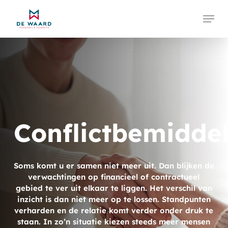
Skip
Menu
to
main
Close
content
Menu
Conflictbemidde
Soms komt u er samen niet meer uit. Dan blijken de
verwachtingen op financieel of contractueel
gebied te ver uit elkaar te liggen. Het verschil van
inzicht is dan niet meer op te lossen. Standpunten
verharden en de relatie komt verder onder druk te
staan. In zo’n situatie kiezen steeds meer mensen