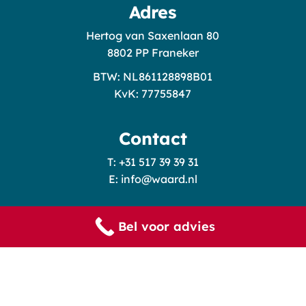
Adres
Hertog van Saxenlaan 80
8802 PP Franeker
BTW: NL861128898B01
KvK: 77755847
Contact
T: +31 517 39 39 31
E: info@waard.nl
Bel voor advies
©
2026
De Waard Makelaars & Taxateurs
Algemene Voorwaarden
Privacyverklaring