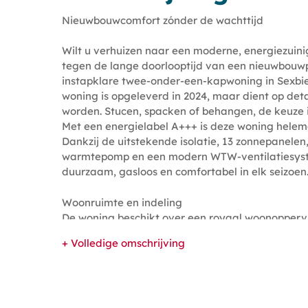
Nieuwbouwcomfort zónder de wachttijd
Wilt u verhuizen naar een moderne, energiezuini
tegen de lange doorlooptijd van een nieuwbouwp
instapklare twee-onder-een-kapwoning in Sexbie
woning is opgeleverd in 2024, maar dient op det
worden. Stucen, spacken of behangen, de keuze i
Met een energielabel A+++ is deze woning helem
Dankzij de uitstekende isolatie, 13 zonnepanelen
warmtepomp en een modern WTW-ventilatiesyst
duurzaam, gasloos en comfortabel in elk seizoen
Woonruimte en indeling
De woning beschikt over een royaal woonoppervl
ruime zolderverdiepingvan 28m² die eenvoudig is 
+ Volledige omschrijving
slaap- of werkkamer en/of berging.
Begane grond:
U komt binnen in de hal met meterkast, trapopg