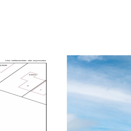
toilet in dezelfde stijl als de badkamer. De roya
bestaat een lichte woonkamer en aan de achterz
keuken. Aansluitend vindt u de bijkeuken met op
de warmtepompinstallatie.
Eerste verdieping:
Een ruime overloop met twee vaste kasten biedt
slaapkamers welke allemaal zijn afgewerkt met 
en een badkamer met een douche, wastafel en ee
Tweede verdieping:
De grote zolderruimte is nog volledig naar eigen 
een extra slaapkamer, hobbyruimte of thuiswerkp
er.
Buitenruimte
De woning beschikt over een eigen oprit met ruim
auto’s. De achtertuin (ca. 300 m² en 14 meter br
en biedt volop mogelijkheden om een heerlijke b
helemaal naar uw eigen smaak. De basis is er, nu 
moois van te maken.