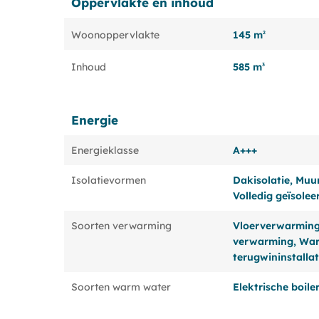
Oppervlakte en inhoud
145 m
Woonoppervlakte
2
585 m
Inhoud
3
Energie
Energieklasse
A+++
Isolatievormen
Dakisolatie, Muuri
Volledig geïsolee
Soorten verwarming
Vloerverwarming 
verwarming, Wa
terugwininstallat
Soorten warm water
Elektrische boil