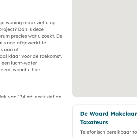
ge woning maar ziet u op
roject? Dan is deze
rum precies wat u zoekt. De
ails nog afgewerkt te
s aan u!
aal klaar voor de toekomst.
, een lucht-water
eem, woont u hier
.
ak van 134 m², exclusief de
in te richten als extra
De Waard Makelaar
Taxateurs
ang en een keurig afgewerkt
Telefonisch bereikbaar to