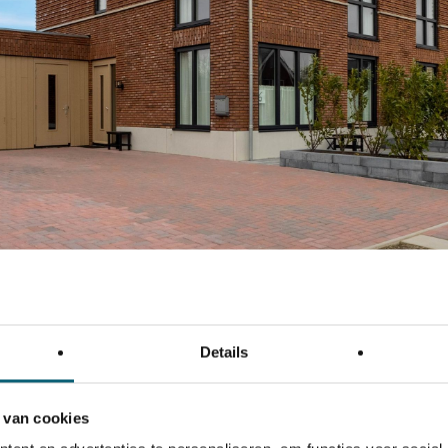
en;
g gasloos, energielabel
ein.
Details
 van cookies