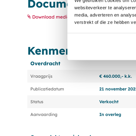
Documenten
We gebruiken cookies om cont
websiteverkeer te analyseren
media, adverteren en analys
Download media
verstrekt of die ze hebben v
Kenmerken
Overdracht
Vraagprijs
€ 460.000,- k.k.
Publicatiedatum
21 november 202
Status
Verkocht
Aanvaarding
In overleg