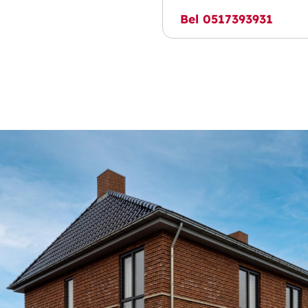
le U-vormige leefruimte
ijde een eigentijdse open
Bel 0517393931
stelplaats voor witgoed en
 toegang tot drie
een strakke laminaatvloer
n tweede toilet.
inzicht in te delen. Denk aan
lek – de mogelijkheden zijn
te voor maar liefst vier
eed) ligt op het noordwesten
uitenruimte te creëren –
is het aan u om hier iets