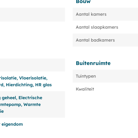
Bouw
Aantal kamers
Aantal slaapkamers
Aantal badkamers
Buitenruimte
Tuintypen
solatie, Vloerisolatie,
rd, Hierdichting, HR glas
Kwaliteit
geheel, Electrische
rmtepomp, Warmte
ie
er eigendom