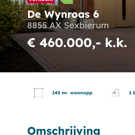
De Wynroas 6
8855 AX Sexbierum
€ 460.000,- k.k.
145 m
woonopp.
1 
2
Omschrijving