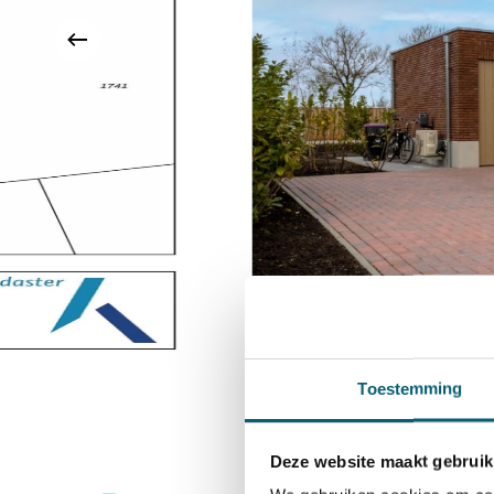
Waarom juist deze woning?
• Bijna instapklaar, modern en energiezuinig won
• Voldoet aan de nieuwste BENG-normen, volledi
A+++!;
• Grote zolder met uitbreidingsmogelijkheden;
• Ruime tuin en parkeergelegenheid op eigen terr
Toestemming
Deze website maakt gebruik