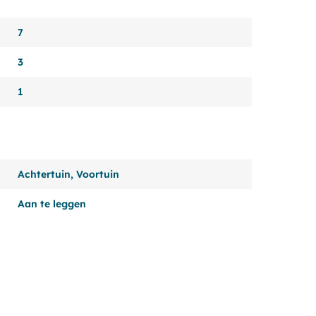
7
3
1
Achtertuin, Voortuin
Aan te leggen