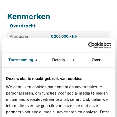
Kenmerken
Overdracht
Vraagprijs
€ 205.000,- k.k.
Publicatiedatum
29 november 2024
Status
Verkocht
Toestemming
Details
Over
Aanvaarding
In overleg
Deze website maakt gebruik van cookies
We gebruiken cookies om content en advertenties te
Oppervlakte en inhoud
personaliseren, om functies voor social media te bieden
en om ons websiteverkeer te analyseren. Ook delen we
80 m
Woonoppervlakte
2
informatie over uw gebruik van onze site met onze
350 m
Inhoud
partners voor social media, adverteren en analyse. Deze
3