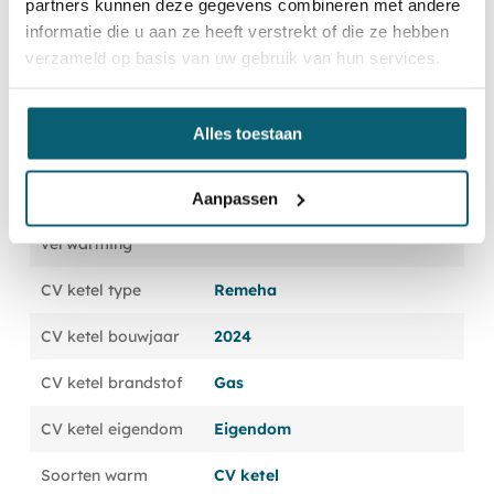
partners kunnen deze gegevens combineren met andere
informatie die u aan ze heeft verstrekt of die ze hebben
Energie
verzameld op basis van uw gebruik van hun services.
Energieklasse
C
Alles toestaan
Isolatievormen
Dakisolatie, Vloerisolatie,
Dubbelglas
Aanpassen
Soorten
CV ketel
verwarming
CV ketel type
Remeha
CV ketel bouwjaar
2024
CV ketel brandstof
Gas
CV ketel eigendom
Eigendom
Soorten warm
CV ketel