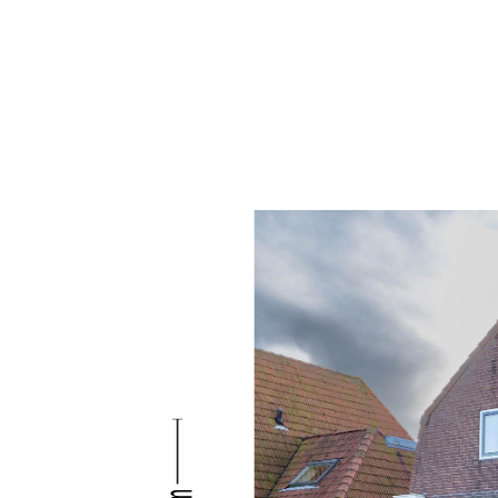
kozijnen op de begane grond zijn voorzien van d
bovenverdieping is uitgerust met gedeeltelijk du
woning buitenom voorzien van onderhoudsvriende
goten en topgevels.
Pluspunten van deze woning:
• Vrijstaande woning met royale tuin op het zuid
• Vrijstaande stenen garage en sfeervol tuinhuis
• Kruipruimte geïsoleerd met Drowa-isolatiechips
• Spouwmuren geïsoleerd met EPS-parels;
• Acht zonnepanelen (250 Wp – 2013)
• Kunststof kozijnen met HR+ glas en deels houte
• Onderhoudsvriendelijke kunststof boeidelen, g
• Walbeschoeiing vernieuwd in 2020.
Kortom, een ideale woning voor wie op zoek is n
prachtige omgeving. Laat u verrassen door de m
een bezichtiging in. Dit zou zomaar uw droomwon
Voor meer informatie en het plannen van een bez
ons opnemen. Tot snel aan de Hillige Kamp 14!