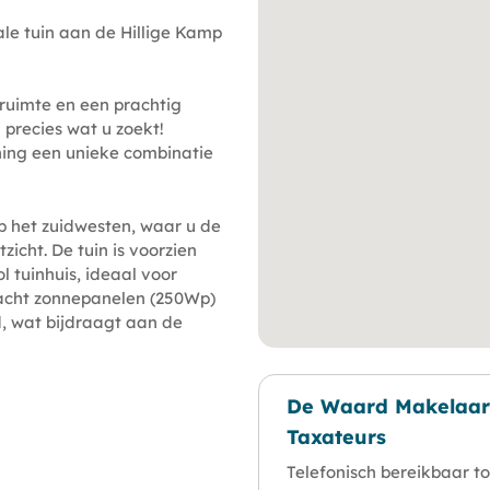
le tuin aan de Hillige Kamp
ruimte en een prachtig
 precies wat u zoekt!
ning een unieke combinatie
op het zuidwesten, waar u de
zicht. De tuin is voorzien
 tuinhuis, ideaal voor
 acht zonnepanelen (250Wp)
d, wat bijdraagt aan de
kend verzorgd. De
De Waard Makelaar
ps en de spouwmuren zijn
Taxateurs
ak is nog veel winst te
en met HR+ glas. De houten
Telefonisch bereikbaar to