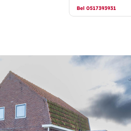
ubbel glas en de
bbel glas. Bovendien is de
Bel 0517393931
lijke kunststof boeidelen,
westen;
;
;
n kozijnen;
oten en topgevels;
aar ruimte, comfort en een
ogelijkheden en plan snel
ing kunnen zijn!
ichtiging kunt u contact met