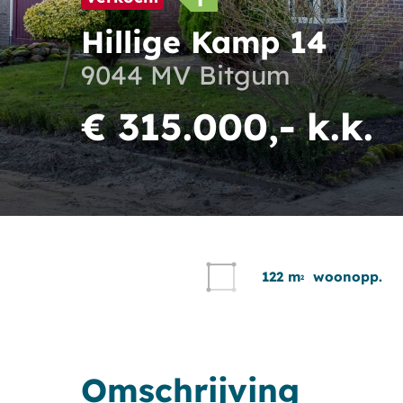
Hillige Kamp 14
9044 MV Bitgum
€ 315.000,- k.k.
122 m
woonopp.
2
Omschrijving