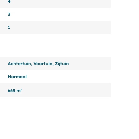
4
3
1
Achtertuin, Voortuin, Zijtuin
Normaal
665 m
2