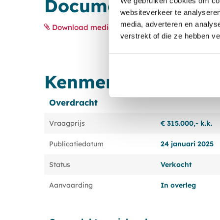
Documenten
We gebruiken cookies om cont
websiteverkeer te analyseren
media, adverteren en analys
Download media
verstrekt of die ze hebben v
Kenmerken
Overdracht
Vraagprijs
€ 315.000,- k.k.
Publicatiedatum
24 januari 2025
Status
Verkocht
Aanvaarding
In overleg