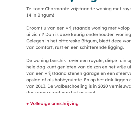
Te koop: Charmante vrijstaande woning met roya
14 in Bitgum!
Droomt u van een vrijstaande woning met volop 
uitzicht? Dan is deze keurig onderhouden woning
Gelegen in het pittoreske Bitgum, biedt deze wo
van comfort, rust en een schitterende ligging.
De woning beschikt over een royale, diepe tuin 
hele dag kunt genieten van de zon en het vrije uit
van een vrijstaand stenen garage en een sfeervol
opslag of als hobbyruimte. En op het dak liggen
van 2013. De walbeschoeiing is in 2020 vernieuw
duurzame staat van het perceel.
+ Volledige omschrijving
Qua isolatie en onderhoud is deze woning uitste
kruipruimte is geïsoleerd met Drowa-isolatiechi
voorzien van EPS-parels. Op de isolatie van het d
behalen. De woning heeft deels kunststof kozijn