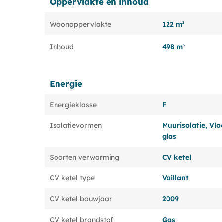
Oppervlakte en inhoud
122 m
Woonoppervlakte
2
498 m
Inhoud
3
Energie
Energieklasse
F
Isolatievormen
Muurisolatie, Vlo
glas
Soorten verwarming
CV ketel
CV ketel type
Vaillant
CV ketel bouwjaar
2009
CV ketel brandstof
Gas