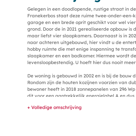
Gelegen in een doodlopende, rustige straat in de
Franekerbos staat deze ruime twee-onder-een-
garage en een brede oprit geschikt voor wel vie
grond. Door de in 2021 gerealiseerde opbouw is 
maar liefst vier slaapkamers. Daarnaast is in 2
naar achteren uitgebouwd, hier vindt u de ente
hobby ruimte die met enige inspanning te transf
slaapkamer en een badkamer. Hiermee wordt d
levensloopbestendig. U hoeft hier dus nooit mee
De woning is gebouwd in 2002 en is bij de bouw d
Rondom zijn de houten kozijnen voorzien van dub
bewoner heeft in 2018 zonnepanelen van 296 Wp 
dit voor een aantrekkelijk energielabel A en dus 
prettig! De verwarming geschiedt op de begane 
+ Volledige omschrijving
woonkamer middels vloerverwarming en in de re
radiatoren die zijn aangesloten op een ATAG HR
gehuurd en onderhouden wordt voor ca. € 36,- p