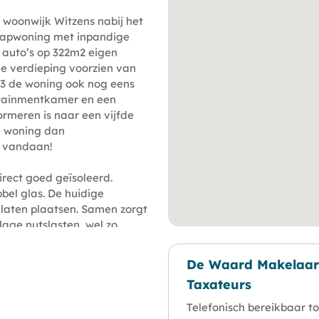
 woonwijk Witzens nabij het
kapwoning met inpandige
r auto’s op 322m2 eigen
de verdieping voorzien van
023 de woning ook nog eens
rtainmentkamer en een
ormeren is naar een vijfde
e woning dan
r vandaan!
irect goed geïsoleerd.
bel glas. De huidige
laten plaatsen. Samen zorgt
lage nutslasten, wel zo
grond in de keuken en de
st van de woning via
De Waard Makelaar
-combiketel van 2017 die
Taxateurs
er maand.
Telefonisch bereikbaar to