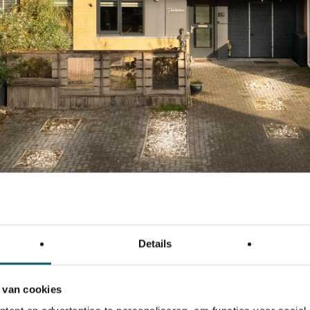
s;
mers;
len.
Details
 van cookies