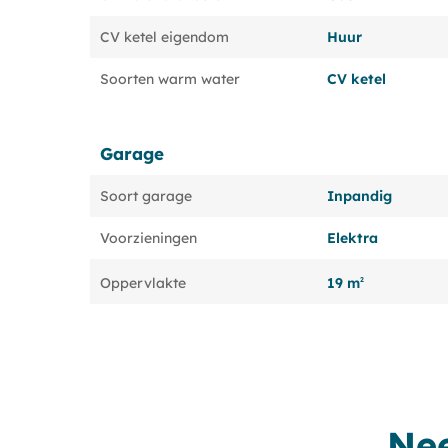
CV ketel eigendom
Huur
Soorten warm water
CV ketel
Garage
Soort garage
Inpandig
Voorzieningen
Elektra
19 m
Oppervlakte
2
Ne