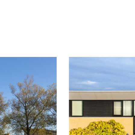
INDELING
Parterre
Hal/entree met opgang, meterkast en toegang t
Ruime living met open keuken voorzien van mod
hoekopstelling met diverse inbouwapparatuur 
inductiekookplaat, wasemkap, combimagnetron 
woonkamer met openslaande deuren richting de 
de gezellig eethoek. Berging met kast en CV-insta
ook de garage bereikbaar. Bijkeuken/hobbyruimt
en de aansluiting voor de witgoedopstelling. E
slaapkamer I met openslaande deuren richting d
Verdieping
Centrale overloop. Slaapkamer II in de opbouw,
formaat. Moderne badkamer met inloopdouche, t
deze is dit jaar nog vernieuwd. Slaapkamer III,
ca. 6m2. Slaapkamer IV, ca 13m2 groot. Slaapkam
12m2 groot.
Bijzonderheden: