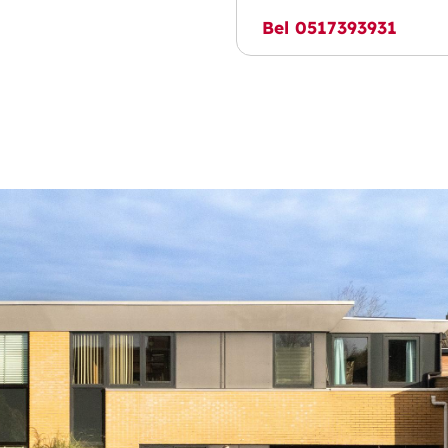
Bel 0517393931
ot de inpandige garage.
erne in 2020 vernieuwde
waaronder een dubbele
en koelkast. Royale
achtertuin die overgaat in
llatie. Via deze berging is
e met hier een lichtkoepel
ntertainmentkamer/
e achtertuin.
 met ca. 26m2 ruim van
oilet en wastafelmeubel,
 ca 11m2 groot. Berging van
er V met vaste kast, ca.