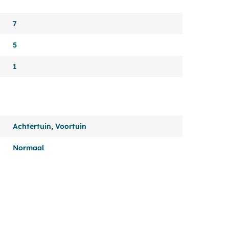
7
5
1
Achtertuin, Voortuin
Normaal