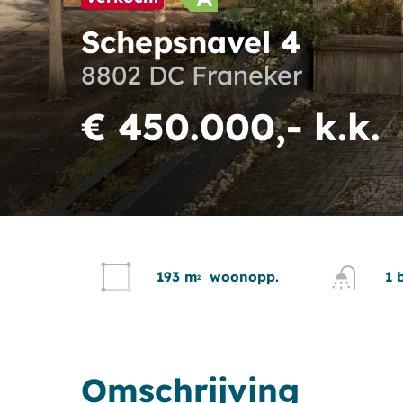
Schepsnavel 4
8802 DC Franeker
€ 450.000,- k.k.
193 m
woonopp.
1 
2
Omschrijving