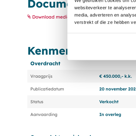
Documenten
We gebruiken cookies om cont
websiteverkeer te analyseren
media, adverteren en analys
Download media
verstrekt of die ze hebben v
Kenmerken
Overdracht
Vraagprijs
€ 450.000,- k.k.
Publicatiedatum
20 november 20
Status
Verkocht
Aanvaarding
In overleg