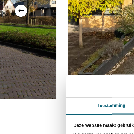
– Fraaie ligging in rustige buurt nabij Franekerbo
– Verrassend ruime gezinswoning met 5 slaapka
– Brede oprit voor 4 auto’s;
– Mogelijkheid tot levensloopbestendig wonen;
– Goed geïsoleerd en voorzien van 18 zonnepane
Toestemming
Deze website maakt gebruik