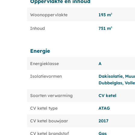
Oppervlakte en inhoud
193 m
Woonoppervlakte
2
751 m
Inhoud
3
Energie
Energieklasse
A
Isolatievormen
Dakisolatie, Muuri
Dubbelglas, Volle
Soorten verwarming
CV ketel
CV ketel type
ATAG
CV ketel bouwjaar
2017
CV ketel brandstof
Gas