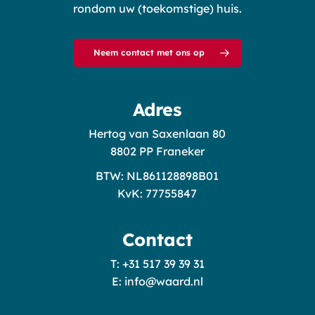
rondom uw (toekomstige) huis.
Neem contact met ons op
Adres
Hertog van Saxenlaan 80
8802 PP Franeker
BTW: NL861128898B01
KvK: 77755847
Contact
T: +31 517 39 39 31
E: info@waard.nl