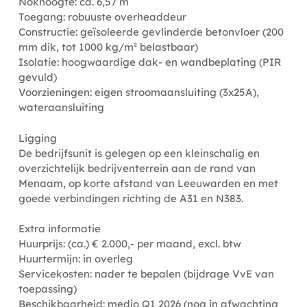
Nokhoogte: ca. 6,57 m
Toegang: robuuste overheaddeur
Constructie: geïsoleerde gevlinderde betonvloer (200
mm dik, tot 1000 kg/m² belastbaar)
Isolatie: hoogwaardige dak- en wandbeplating (PIR
gevuld)
Voorzieningen: eigen stroomaansluiting (3x25A),
wateraansluiting
Ligging
De bedrijfsunit is gelegen op een kleinschalig en
overzichtelijk bedrijventerrein aan de rand van
Menaam, op korte afstand van Leeuwarden en met
goede verbindingen richting de A31 en N383.
Extra informatie
Huurprijs: (ca.) € 2.000,- per maand, excl. btw
Huurtermijn: in overleg
Servicekosten: nader te bepalen (bijdrage VvE van
toepassing)
Beschikbaarheid: medio Q1 2026 (nog in afwachting