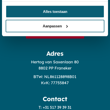
Alles toestaan
We helpen u graag met alle zaken
rondom uw (toekomstige) huis.
Aanpassen
Neem contact met ons op
Adres
Hertog van Saxenlaan 80
8802 PP Franeker
BTW: NL861128898B01
KvK: 77755847
Contact
T: +31 517 39 39 31